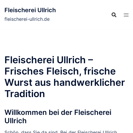
Zum
Fleischerei Ullrich
Inhalt
springen
fleischerei-ullrich.de
Fleischerei Ullrich –
Frisches Fleisch, frische
Wurst aus handwerklicher
Tradition
Willkommen bei der Fleischerei
Ullrich
Schön, dass Sie da sind. Bei der Fleischerei Ullrich